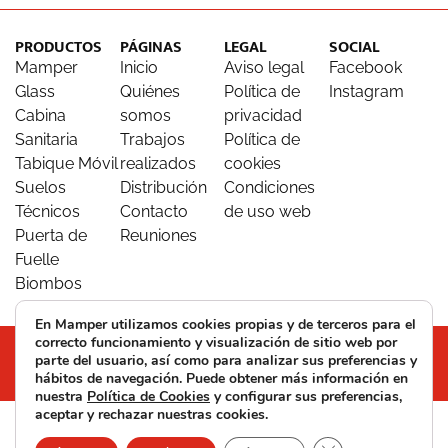
PRODUCTOS
PÁGINAS
LEGAL
SOCIAL
Mamper
Inicio
Aviso legal
Facebook
Glass
Quiénes
Política de
Instagram
Cabina
somos
privacidad
Sanitaria
Trabajos
Política de
Tabique Móvil
realizados
cookies
Suelos
Distribución
Condiciones
Técnicos
Contacto
de uso web
Puerta de
Reuniones
Fuelle
Biombos
En Mamper utilizamos cookies propias y de terceros para el
Mamper © 2026. Todos los derechos reservados
correcto funcionamiento y visualización de sitio web por
parte del usuario, así como para analizar sus preferencias y
Web realizada por Citysem
hábitos de navegación. Puede obtener más información en
nuestra
Política de Cookies
y configurar sus preferencias,
aceptar y rechazar nuestras cookies.