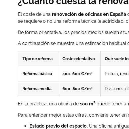
¿Cuánto cuesta la renova
El coste de una
renovación de oficinas en España
d
se requiere o no una reforma técnica (electricidad, c
De forma orientativa, los precios medios suelen situ
A continuación se muestra una estimación habitual
Tipo de reforma
Coste orientativo
Qué suele in
Reforma básica
400–600 €/m²
Pintura, ren
Reforma media
600–800 €/m²
Divisiones i
En la práctica, una oficina de
100 m²
puede tener un
Para entender mejor estas cifras, conviene tener en
Estado previo del espacio.
Una oficina antigua